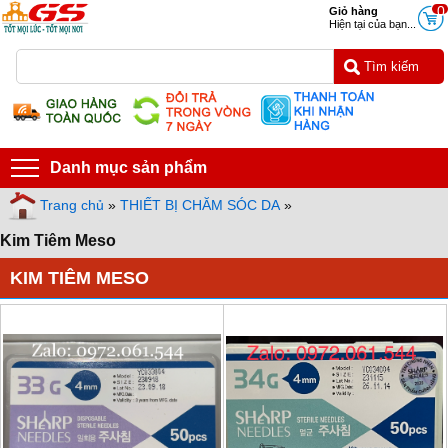
0
Giỏ hàng
Hiện tại của bạn...
Danh mục sản phẩm
Trang chủ
»
THIẾT BỊ CHĂM SÓC DA
»
Kim Tiêm Meso
KIM TIÊM MESO