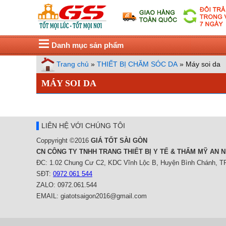
Danh mục sản phẩm
Trang chủ
»
THIẾT BỊ CHĂM SÓC DA
»
Máy soi da
MÁY SOI DA
LIÊN HỆ VỚI CHÚNG TÔI
Coppyright ©2016
GIÁ TỐT SÀI GÒN
CN CÔNG TY TNHH TRANG THIẾT BỊ Y TẾ & THẨM MỸ AN N
ĐC: 1.02 Chung Cư C2, KDC Vĩnh Lộc B, Huyện Bình Chánh, 
SĐT:
0972 061 544
ZALO: 0972.061.544
EMAIL: giatotsaigon2016@gmail.com